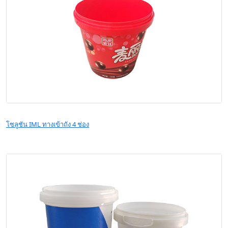
โซลูชัน IML ทางเข้าถัง 4 ช่อง