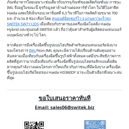
ภัณฑ์อาหารโดยเฉพาะเช่นเดียวกับบรรจุภัณฑ์ของผลิตภัณฑ์นม ภาชนะ
IML จึงอยู่ในขณะนี้ ธุรกิจมูลค่าล้านล้านดอลลาร์ทั่วโลก ในวิดีโอสาธิต
Haida แสดงให้เห็นรอบเวลาช็อตที่ 6.3 วินาทีในการผลิตถ้วยขนาด 700
มล. จำนวน 8 ช่อง เลือกโดย
หุ่นยนต์ฉีดเซอร์โว 3 แกนความเร็วสูง
SWITEK SW7112DS
เมื่อเทียบกับราคาของเครื่องฉีดโมดลิ่ง Haida
Hybrid และหุ่นยนต์ SWITEK แล้ว ถือว่าคุ้มค่าสำหรับผู้ผลิตคอนเทนเนอร์
แบบผนังบางทั่วๆ ไป โลก.
หากต้องการมีเครื่องฉีดขึ้นรูปแบบไฮบริดสำหรับคอนเทนเนอร์ผนังบาง
ของโครงการ
IML
/Non-IML คุณจะมีความได้เปรียบด้านต้นทุนอย่าง
ล้นหลามเมื่อเทียบกับเครื่องฉีดขึ้นรูปไฟฟ้าทั้งหมด แต่มีประสิทธิภาพการ
ผลิตที่สูงกว่ามากเมื่อเทียบกับ เครื่องฉีดขึ้นรูปแบบไฮดรอลิกแบบดั้งเดิม
หากคุณกำลังวางแผนโครงการใหม่เกี่ยวกับภาชนะที่มีผนังบาง เครื่องฉีด
ขึ้นรูปแบบไฮบริดใหม่ของ Haida HD360DY น่าจะเป็นตัวเลือกที่เหมาะสม
ที่สุด
ขอใบเสนอราคาทันที
Email: sales06@switek.biz