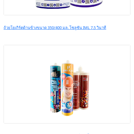
ถ้วยโยเกิร์ตด้านข้างขนาด 350/400 มล. โซลูชัน IML 7.5 วินาที