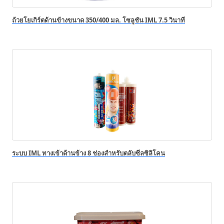
ถ้วยโยเกิร์ตด้านข้างขนาด 350/400 มล. โซลูชัน IML 7.5 วินาที
ระบบ IML ทางเข้าด้านข้าง 8 ช่องสำหรับตลับซีลซิลิโคน