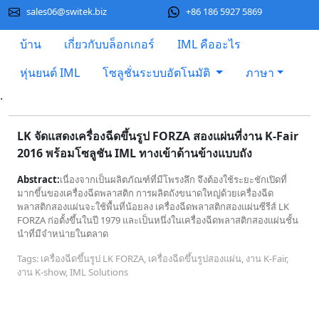
sales06@switek.biz
+86 186 5927 5869
บ้าน
เกี่ยวกับบล็อกเกอร์
IML คืออะไร
หุ่นยนต์ IML
โซลูชั่นระบบอัตโนมัติ
ภาษา
.
LK จัดแสดงเครื่องฉีดขึ้นรูป FORZA สองแผ่นที่งาน K-Fair
2016 พร้อมโซลูชัน IML ทางเข้าด้านข้างแบบถัง
Abstract:
เนื่องจากเป็นผลิตภัณฑ์ที่มีโพรงลึก จึงต้องใช้ระยะชักเปิดที่
มากขึ้นของเครื่องฉีดพลาสติก การผลิตถังขนาดใหญ่ด้วยเครื่องฉีด
พลาสติกสองแผ่นจะใช้พื้นที่น้อยลง เครื่องฉีดพลาสติกสองแผ่นซีรีส์ LK
FORZA ก่อตั้งขึ้นในปี 1979 และเป็นหนึ่งในเครื่องฉีดพลาสติกสองแผ่นชั้น
นำที่มีจำหน่ายในตลาด
Tags: เครื่องฉีดขึ้นรูป LK FORZA, เครื่องฉีดขึ้นรูปสองแผ่น, งาน K-Fair,
งาน K-show, IML Solutions