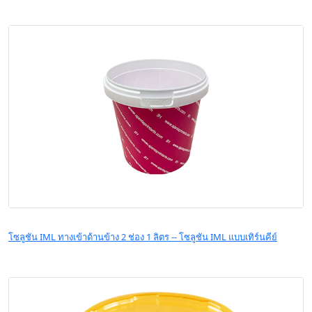
โซลูชัน IML ทางเข้าด้านข้าง 2 ช่อง 1 ลิตร -- โซลูชัน IML แบบเทิร์นคีย์