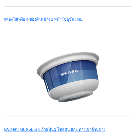
กล่องใส่เหงื่อ 4 ช่องด้านข้าง 3 หน้าโซลูชั่น IML
SWITEK IML Robot 6 ถ้วยฟันผุ โซลูชัน IML ทางเข้าด้านข้าง