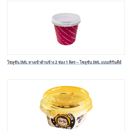
โซลูชัน IML ทางเข้าด้านข้าง 2 ช่อง 1 ลิตร -- โซลูชัน IML แบบเทิร์นคีย์