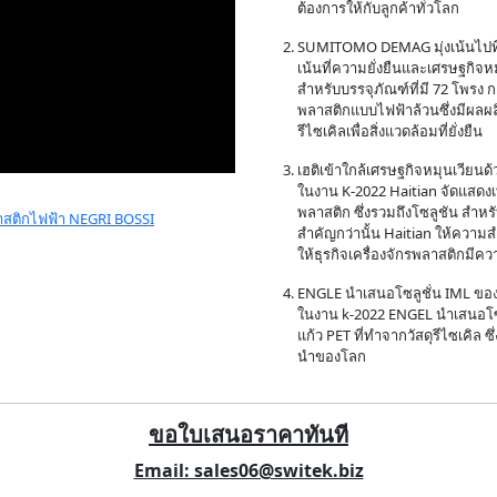
ต้องการให้กับลูกค้าทั่วโลก
SUMITOMO DEMAG มุ่งเน้นไปที่โ
เน้นที่ความยั่งยืนและเศรษฐก
สำหรับบรรจุภัณฑ์ที่มี 72 โพรง ก
พลาสติกแบบไฟฟ้าล้วนซึ่งมีผลผลิ
รีไซเคิลเพื่อสิ่งแวดล้อมที่ยั่งยืน
เฮติเข้าใกล้เศรษฐกิจหมุนเวียนด
ในงาน K-2022 Haitian จัดแสดงเ
พลาสติก ซึ่งรวมถึงโซลูชัน สำหรั
ลาสติกไฟฟ้า NEGRI BOSSI
สำคัญกว่านั้น Haitian ให้ความสำค
ให้ธุรกิจเครื่องจักรพลาสติกมีคว
ENGLE นำเสนอโซลูชั่น IML ของแ
ในงาน k-2022 ENGEL นำเสนอโซล
แก้ว PET ที่ทำจากวัสดุรีไซเคิล ซึ
นำของโลก
ขอใบเสนอราคาทันที
Email: sales06@switek.biz