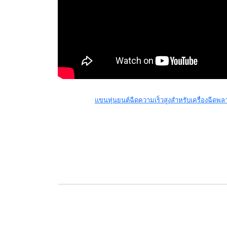
แขนหุ่นยนต์ฉีดความเร็วสูงสำหรับเครื่องฉีดพ