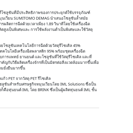
ซลูชันที่มีประสิทธิภาพของการประยุกต์ใช้บรรจุภัณฑ์
ิจหมุนเวียน SUMITOMO DEMAG นำเสนอโซลูชันล้ำสมัย
ารผลิตการฉีดด้วยเวลาเพียง 1.89 วินาทีโดยใช้เครื่องฉีด
ตสูงเป็นพิเศษและ การใช้พลังงานต่ำเป็นพิเศษและใช้วัสดุ
้วยโซลูชันเทคโนโลยีการฉีดด้วยวัสดุรีไซเคิล 45%
ทคโนโลยีเครื่องฉีดพลาสติก 95% พร้อมชุดเครื่องฉีด
บการแพทย์ ยานยนต์ และโซลูชันที่ใช้วัสดุรีไซเคิล และที่
ัญกับวิธีผลิตเครื่องจักรที่เป็นมิตรต่อสิ่งแวดล้อมมากขึ้นเพื่อ
ามยั่งยืนมากขึ้น
ก้ว PET จากวัสดุ PET รีไซเคิล
ูชันสำหรับเศรษฐกิจหมุนเวียนโดย IML Solutions ซึ่งเป็น
่งก็คือหุ่นยนต์ IML โดย BRINK ซึ่งเป็นผู้ผลิตหุ่นยนต์ IML ชั้น