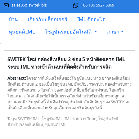
sales06@switek.biz
+86 186 5927 5869
บ้าน
เกี่ยวกับบล็อกเกอร์
IML คืออะไร
หุ่นยนต์ IML
โซลูชั่นระบบอัตโนมัติ
ภาษา
.
SWITEK ใหม่ กล่องสี่เหลี่ยม 2 ช่อง 5 หน้าติดฉลาก IML
ระบบ IML ทางเข้าด้านบนที่ติดตั้งสำหรับการผลิต
Abstract:
โครงการที่เพิ่งเสร็จสิ้นของโซลูชัน IML ทางเข้ากล่องสี่เหลี่ยม
สี่เหลี่ยมด้านบน 2 ช่องเป็นโซลูชัน IML อัจฉริยะราคาประหยัดสำหรับการ
ผลิตการติดฉลาก 5 ใบหน้า ของกล่องสี่เหลี่ยมซึ่งนิยมทำเนย ไอศกรีม
โดยเฉพาะในอินเดียเพื่อใช้เป็นบรรจุภัณฑ์สำหรับซับเหงื่อตามฤดูกาล
หากคุณเพิ่งเริ่มธุรกิจนี้ ฉันคิดว่าโซลูชัน IML อันดับต้นๆ ของ SWITEK จะ
เป็นตัวเลือกที่เหมาะสำหรับคุณในการลองเริ่มต้นธุรกิจนี้
Tags: SWITEK IML, โซลูชัน IML, IML รายการ Tope, โซลูชัน IML
สำหรับกล่องสี่เหลี่ยม, หุ่นยนต์ IML