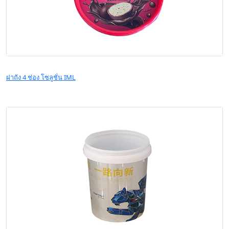
ฝาถัง 4 ช่อง โซลูชั่น IML