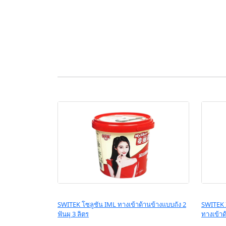
SWITEK โซลูชัน IML ทางเข้าด้านข้างแบบถัง 2
SWITEK I
ฟันผุ 3 ลิตร
ทางเข้าด