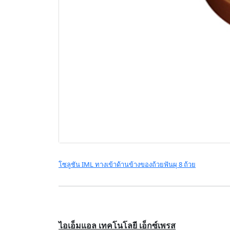
โซลูชัน IML ทางเข้าด้านข้างของถ้วยฟันผุ 8 ถ้วย
ไอเอ็มแอล เทคโนโลยี เอ็กซ์เพรส