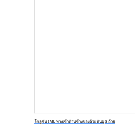
โซลูชัน IML ทางเข้าด้านข้างของถ้วยฟันผุ 8 ถ้วย